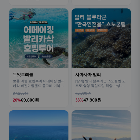
두잇트래블
사마사마 발리
보홀 여행 호핑투어 어메이징 발리
[발리] 발리 블루라군 스노쿨링 고
카삭 버진아일랜드 돌고래 거북이
프로 촬영 픽업드랍 해양 수상 액
픽드랍 포함
티비티 체험 산호 열대어
87,250원
72,000원
69,800원
47,900원
20%
33%