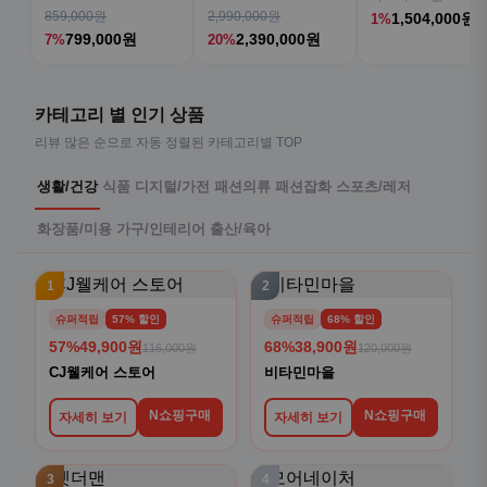
80cm(32인치) 4K IPS
KQ75QNH70AFXKR AI
859,000원
2,990,000원
1,504,000원
1%
TV
799,000원
2,390,000원
7%
20%
카테고리 별 인기 상품
리뷰 많은 순으로 자동 정렬된 카테고리별 TOP
생활/건강
식품
디지털/가전
패션의류
패션잡화
스포츠/레저
화장품/미용
가구/인테리어
출산/육아
1
2
슈퍼적립
57% 할인
슈퍼적립
68% 할인
57%
49,900원
68%
38,900원
116,000원
120,000원
CJ웰케어 스토어
비타민마을
N쇼핑구매
N쇼핑구매
자세히 보기
자세히 보기
3
4