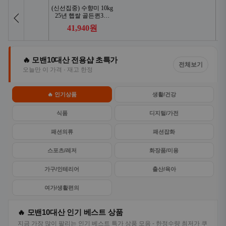
🔥 모밴10대산 전용샵 초특가
전체보기
오늘만 이 가격 · 재고 한정
🔥 인기상품
생활/건강
식품
디지털/가전
패션의류
패션잡화
스포츠/레저
화장품/미용
가구/인테리어
출산/육아
여가/생활편의
🔥 모밴10대산 인기 베스트 상품
지금 가장 많이 팔리는 인기 베스트 특가 상품 모음 - 한정수량 최저가 쿠