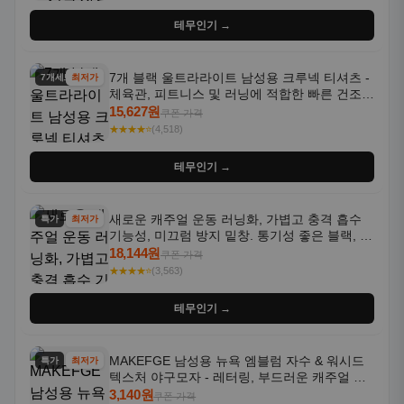
테무인기 →
7개 블랙 울트라라이트 남성용 크루넥 티셔츠 -
7개세트
최저가
체육관, 피트니스 및 러닝에 적합한 빠른 건조,
통기성 좋은 수분 흡수 반팔 운동복
15,627원
쿠폰 가격
★★★★⭐
(4,518)
테무인기 →
새로운 캐주얼 운동 러닝화, 가볍고 충격 흡수
특가
최저가
기능성, 미끄럼 방지 밑창. 통기성 좋은 블랙, 화
이트, 퍼플 그라데이션 색상
18,144원
쿠폰 가격
★★★★⭐
(3,563)
테무인기 →
MAKEFGE 남성용 뉴욕 엠블럼 자수 & 워시드
특가
최저가
텍스처 야구모자 - 레터링, 부드러운 캐주얼 모
자, NYC 스타일
3,140원
쿠폰 가격