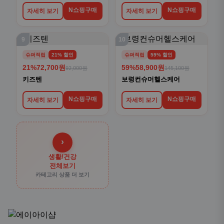
N쇼핑구매
N쇼핑구매
자세히 보기
자세히 보기
9
10
슈퍼적립
21% 할인
슈퍼적립
59% 할인
21%
72,700원
59%
58,900원
92,000원
145,100원
키즈텐
보령컨슈머헬스케어
N쇼핑구매
N쇼핑구매
자세히 보기
자세히 보기
›
생활/건강
전체보기
카테고리 상품 더 보기