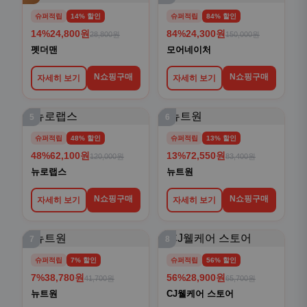
슈퍼적립
14% 할인
슈퍼적립
84% 할인
14%
24,800원
84%
24,300원
28,800원
150,000원
펫더맨
모어네이처
N쇼핑구매
N쇼핑구매
자세히 보기
자세히 보기
5
6
슈퍼적립
48% 할인
슈퍼적립
13% 할인
48%
62,100원
13%
72,550원
120,000원
83,400원
뉴로랩스
뉴트원
N쇼핑구매
N쇼핑구매
자세히 보기
자세히 보기
7
8
슈퍼적립
7% 할인
슈퍼적립
56% 할인
7%
38,780원
56%
28,900원
41,700원
65,700원
뉴트원
CJ웰케어 스토어