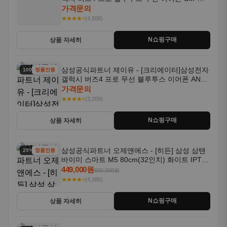
R640N
가격문의
★★★★⭐
(4,508)
N쇼핑구매
상품 자세히
삼성공식파트너 제이유 - [크리에이터]삼성전자
100% 할인
정품인증
갤럭시 버즈4 프로 무선 블루투스 이어폰 ANC
SM-R640N
가격문의
★★★★⭐
(3,209)
N쇼핑구매
상품 자세히
삼성공식파트너 오제앤에스 - [히든] 삼성 삼탠
25% 할인
정품인증
바이미 스마트 M5 80cm(32인치) 화이트 IPTV
OTT 패키지
449,000원
600,000원
★★★★⭐
(4,385)
N쇼핑구매
상품 자세히