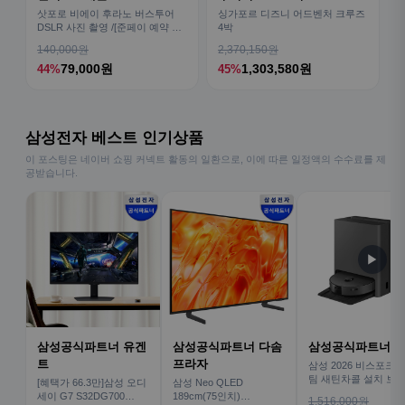
삿포로 비에이 후라노 버스투어
싱가포르 디즈니 어드벤처 크루즈
DSLR 사진 촬영 /[준페이 예약 식
4박
사]
140,000원
2,370,150원
79,000원
1,303,580원
44%
45%
삼성전자 베스트 인기상품
이 포스팅은 네이버 쇼핑 커넥트 활동의 일환으로, 이에 따른 일정액의 수수료를 제
공받습니다.
▶
삼성공식파트너 유겐
삼성공식파트너 다솜
삼성공식파트너 
트
프라자
삼성 2026 비스포크AI
팀 새틴차콜 설치 보안
[혜택가 66.3만]삼성 오디
삼성 Neo QLED
심 VR70F00AGH
세이 G7 S32DG700
189cm(75인치)
1,516,000원