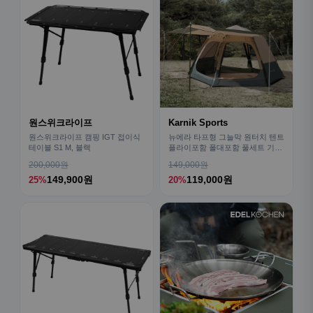
원스위크라이프
Karnik Sports
원스위크라이프 캠핑 IGT 접이식
뉴에라 타프형 그늘막 원터치 텐트
테이블 S1 M, 블랙
플라이포함 폴대포함 풀세트 기본
형
200,000원
149,000원
149,900원
119,000원
25%
20%