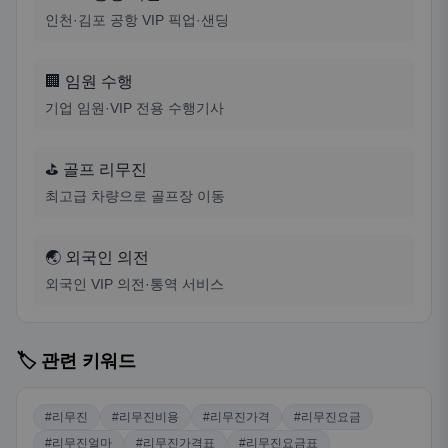
인천·김포 공항 VIP 픽업·샌딩
🏢 임원 수행
기업 임원·VIP 전용 수행기사
⛳ 골프 리무진
최고급 차량으로 골프장 이동
🌏 외국인 의전
외국인 VIP 의전·통역 서비스
🏷️ 관련 키워드
#리무진
#리무진비용
#리무진가격
#리무진요금
#리무진얼마
#리무진가격표
#리무진요금표