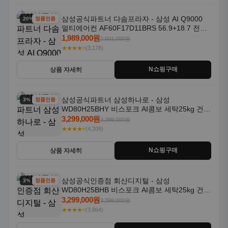
삼성공식파트너 다솜프라자 - 삼성 AI Q9000
20% 할인
정품인증
멀티에어컨 AF60F17D11BRS 56.9+18.7 전국
기본설치포함
1,989,000원
2,501,000원
★★★★⭐
(3,178)
N쇼핑구매
상품 자세히
삼성공식파트너 삼성하나로 - 삼성
3% 할인
정품인증
WD80H25BHY 비스포크 AI콤보 세탁25kg 건조
18kg 26년형 일체형 1등급
3,299,000원
3,399,000원
★★★★⭐
(4,209)
N쇼핑구매
상품 자세히
삼성공식인증점 회산디지털 - 삼성
3% 할인
정품인증
WD80H25BHB 비스포크 AI콤보 세탁25kg 건조
18kg 26년형 일체형 1등급
3,299,000원
3,399,000원
★★★★⭐
(3,864)