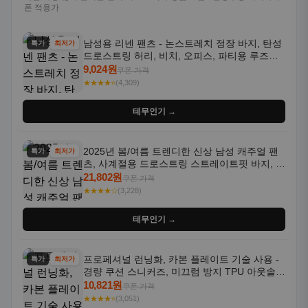
폰 적용가
남성용 리넨 팬츠 - 논스트레치 정장 바지, 탄성
특가
최저가
드로스트링 허리, 비치, 오피스, 파티용 루즈핏
트라우저 - 세탁기 사용 가능한 캐주얼 정장 의
9,024원
쿠폰 가격
상
★★★★⭐
(4,309)
테무인기 →
2025년 봄/여름 트렌디한 신상 남성 캐주얼 팬
특가
최저가
츠, 사계절용 드로스트링 스트레이트핏 바지, 한
국 스타일, 활용도 높은 아웃도어 및 정장용, 발
21,802원
쿠폰 가격
목 바지
★★★★☆
(3,228)
테무인기 →
프로페셔널 런닝화, 카본 플레이트 기술 사용 -
특가
최저가
경량 쿠션 스니커즈, 미끄럼 방지 TPU 아웃솔,
통기성 화이트-퍼플 그라데이션, 헬스, 트레이
10,821원
쿠폰 가격
닝 - 남성용, 여성용, 모든 계절에 적합
★★★★⭐
(3,051)