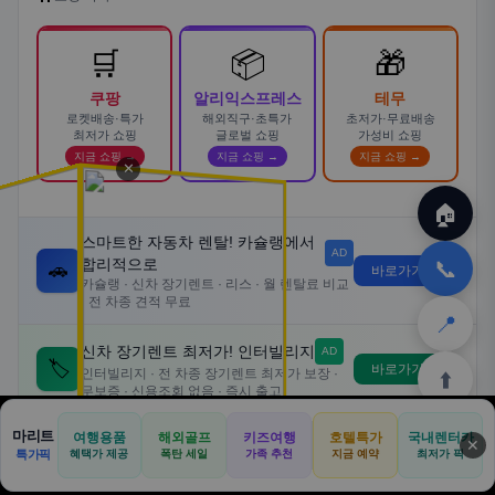
🛒
📦
🎁
쿠팡
알리익스프레스
테무
로켓배송·특가
해외직구·초특가
초저가·무료배송
최저가 쇼핑
글로벌 쇼핑
가성비 쇼핑
지금 쇼핑 →
지금 쇼핑 →
지금 쇼핑 →
✕
🏠
스마트한 자동차 렌탈! 카슐랭에서
AD
합리적으로
📞
🚗
바로가기 →
카슐랭 · 신차 장기렌트 · 리스 · 월 렌탈료 비교
· 전 차종 견적 무료
📍
신차 장기렌트 최저가! 인터빌리지
AD
🏷️
바로가기 →
인터빌리지 · 전 차종 장기렌트 최저가 보장 ·
⬆️
무보증 · 신용조회 없음 · 즉시 출고
마리트
여행용품
부담 없이 타이어 교체! 넥센타이어
해외골프
키즈여행
호텔특가
국내렌터카
✕
🏠
📝
💬
🚐
🛒
AD
특가픽
혜택가 제공
폭탄 세일
가족 추천
지금 예약
최저가 픽
렌탈 서비스
🏠
💬
✈️
🍽️
🛒
🎁
🛞
바로가기 →
홈
커뮤
여행
맛집
쿠팡
테무
홈
견적
커뮤니티
기사등록
아마존
넥센타이어 · 월 렌탈로 부담 없는 타이어 교체