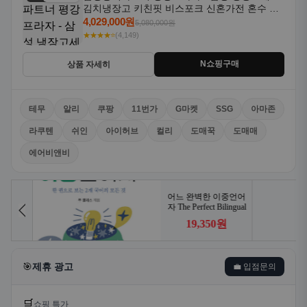
김치냉장고 키친핏 비스포크 신혼가전 혼수 입
주가전 빌트인 화이트
4,029,000원
5,080,000원
★★★★⭐
(4,149)
N쇼핑구매
상품 자세히
테무
알리
쿠팡
11번가
G마켓
SSG
아마존
라쿠텐
쉬인
아이허브
컬리
도매꾹
도매매
에어비앤비
🎯
제휴 광고
💼 입점문의
🛒
쇼핑 특가