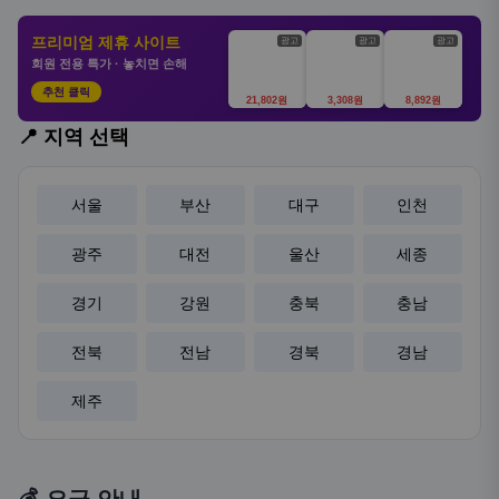
프리미엄 제휴 사이트
광고
광고
광고
회원 전용 특가 · 놓치면 손해
추천 클릭
21,802원
3,308원
8,892원
📍 지역 선택
서울
부산
대구
인천
광주
대전
울산
세종
경기
강원
충북
충남
전북
전남
경북
경남
제주