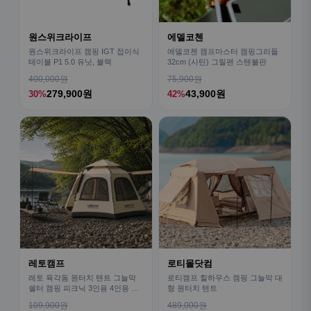
원스위크라이프
에델코첸
원스위크라이프 캠핑 IGT 접이식
에델코첸 캠프마스터 캠핑그리들
테이블 P1 5.0 유닛, 블랙
32cm (사틴) 그릴팬 스텐불판
400,000원
75,900원
279,900원
43,900원
30%
42%
레토캠프
로티몰닷컴
레토 육각돔 원터치 텐트 그늘막
로티캠프 힐하우스 캠핑 그늘막 대
쉘터 캠핑 피크닉 3인용 4인용 패
형 원터치 텐트
밀리 LCE-OT02
109,900원
489,000원