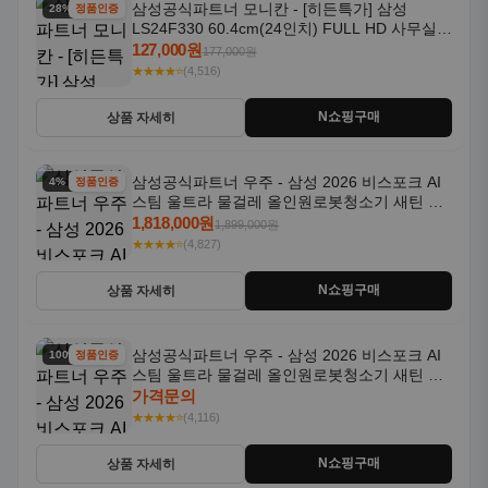
삼성공식파트너 모니칸 - [히든특가] 삼성
28% 할인
정품인증
LS24F330 60.4cm(24인치) FULL HD 사무실/
컴퓨터 모니터
127,000원
177,000원
★★★★⭐
(4,516)
N쇼핑구매
상품 자세히
삼성공식파트너 우주 - 삼성 2026 비스포크 AI
4% 할인
정품인증
스팀 울트라 물걸레 올인원로봇청소기 새틴 그
레이지 AAG
1,818,000원
1,899,000원
★★★★⭐
(4,827)
N쇼핑구매
상품 자세히
삼성공식파트너 우주 - 삼성 2026 비스포크 AI
100% 할인
정품인증
스팀 울트라 물걸레 올인원로봇청소기 새틴 차
콜 AAH
가격문의
★★★★⭐
(4,116)
N쇼핑구매
상품 자세히