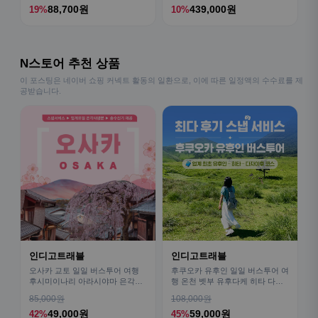
88,700원
439,000원
19%
10%
N스토어 추천 상품
이 포스팅은 네이버 쇼핑 커넥트 활동의 일환으로, 이에 따른 일정액의 수수료를 제
공받습니다.
인디고트래블
인디고트래블
오사카 교토 일일 버스투어 여행
후쿠오카 유후인 일일 버스투어 여
후시미이나리 아라시야마 은각사
행 온천 벳부 유후다케 히타 다자
청수사 철학의길
이후
85,000원
108,000원
49,000원
59,000원
42%
45%