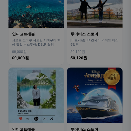
인디고트래블
투어비스 스토어
삿포로 오타루 샤코탄 시마무이 핵
[바로사용] JR 간사이 와이드 패스
심 일일 버스투어/ DSLR 촬영
5일권
69,000원
50,120원
69,000원
50,120원
인디고트래블
투어비스 스토어