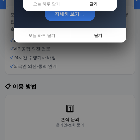
◀
▶
오늘 하루 닫기
닫기
자세히 보기 →
자세히 보기 →
모두의리무진은 전국 어디서나 편리하게 이용할 수 있는 리무
진 서비스입니다. VIP 공항 의전부터 기업 임원 수행까지, 검
증된 전문 기사님들이 최고급 서비스를 제공합니다.
오늘 하루 닫기
오늘 하루 닫기
닫기
닫기
✓
벤츠·BMW·제네시스 보유
✓
VIP 공항 의전 전문
✓
24시간 수행기사 배정
✓
외국인 의전·통역 연계
📋 이용 방법
1️⃣
견적 문의
온라인/전화 문의