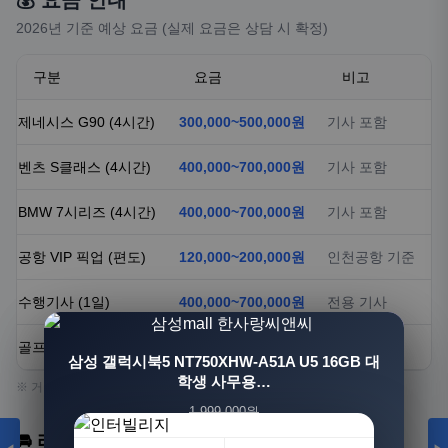
💰 요금 안내
2026년 기준 예상 요금 (실제 요금은 상담 시 확정)
구분
요금
비고
제네시스 G90 (4시간)
300,000~500,000원
기사 포함
벤츠 S클래스 (4시간)
400,000~700,000원
기사 포함
BMW 7시리즈 (4시간)
400,000~700,000원
기사 포함
공항 VIP 픽업 (편도)
120,000~200,000원
인천공항 기준
수행기사 (1일)
400,000~700,000원
전용 기사
골프 리무진 (1일)
500,000~800,000원
기사+대기
[3+1] 동국제약 마이핏 V 활성엽산 임신준비 임산
삼성 갤럭시북5 NT750XHW-A51A U5 16GB 대
부영양 30정, 4개
학생 사무용…
※ 거리, 시간, 물량에 따라 요금이 달라질 수 있습니다.
1,999,000원
100,000원
🚘 리무진 서비스 소개
1,549,000원
31,900원
23%
68%