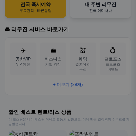
전국 즉시예약
내 주변 리무진
무료견적 · 빠른응답
전국 어디서나
🚘 리무진 서비스 바로가기
✈️
💼
💒
💍
공항VIP
비즈니스
웨딩
프로포즈
VIP 의전
기업 의전
결혼식 리
프로포즈
무진
이벤트
+ 더보기 (29개)
할인 베스트 렌트/리스 상품
이 포스팅은 네이버 쇼핑 커넥트 활동의 일환으로, 이에 따른 일정액의 수수료를 제
공받습니다.